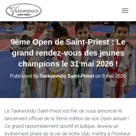
OUVRI
9ème Open de Saint-Priest : Le
grand rendez-vous des jeunes
champions le 31 mai 2026 !
Published by
Taekwondo Saint-Priest
on
9 mai 2026
Le Taekwondo Saint-Priest est fier de vous annoncer le
lancement officiel de la 9ème édition de son Open annuel !
Ce grand rassemblement sportif et ludique, devenu un
événement phare de la vie de notre club, mettra à l’honneur