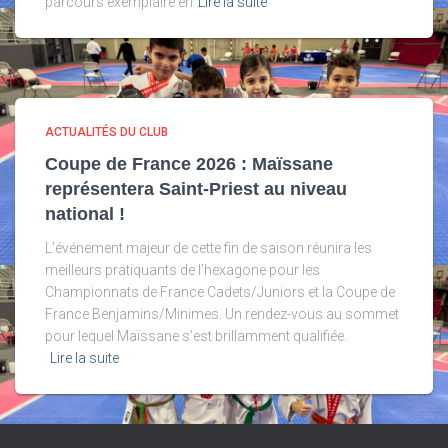
parcours exemplaire en
Lire la suite
ACTUALITÉS DU CLUB
Coupe de France 2026 : Maïssane
représentera Saint-Priest au niveau
national !
L’événement majeur de cette fin de saison réunira les
meilleurs pratiquants de l’hexagone pour les
Championnats de France Cadets/Juniors et la Coupe de
France Benjamins/Minimes. Un rendez-vous au sommet
pour lequel Maïssane s’est brillamment qualifiée.
Lire la suite