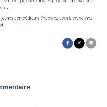
enez donc quelques minutes pour tout checker dès
our J.
es jeunes compétiteurs. Préparez-vous bien, donnez
t !
mmentaire