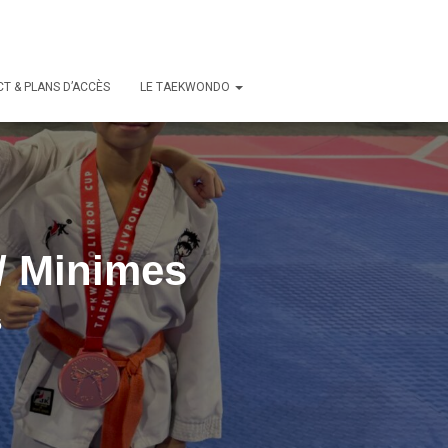
T & PLANS D’ACCÈS
LE TAEKWONDO
/ Minimes
6