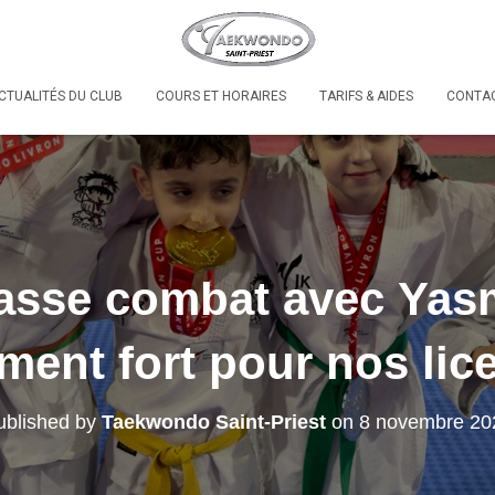
CTUALITÉS DU CLUB
COURS ET HORAIRES
TARIFS & AIDES
CONTAC
asse combat avec Yasm
ent fort pour nos lice
ublished by
Taekwondo Saint-Priest
on
8 novembre 20