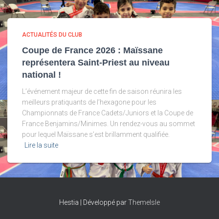
ACTUALITÉS DU CLUB
Coupe de France 2026 : Maïssane
représentera Saint-Priest au niveau
national !
L’événement majeur de cette fin de saison réunira les
meilleurs pratiquants de l’hexagone pour les
Championnats de France Cadets/Juniors et la Coupe de
France Benjamins/Minimes. Un rendez-vous au sommet
pour lequel Maïssane s’est brillamment qualifiée.
Lire la suite
Hestia | Développé par
ThemeIsle