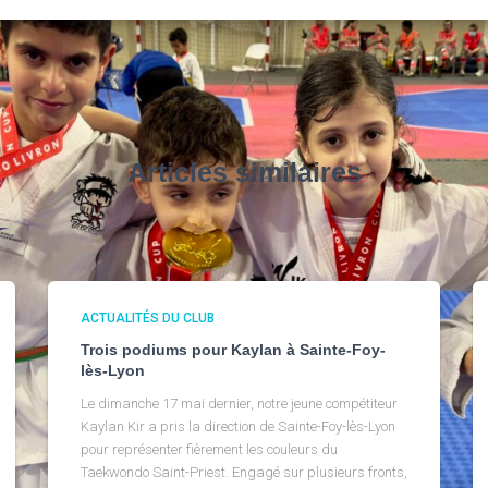
Articles similaires
ACTUALITÉS DU CLUB
Trois podiums pour Kaylan à Sainte-Foy-
lès-Lyon
Le dimanche 17 mai dernier, notre jeune compétiteur
Kaylan Kir a pris la direction de Sainte-Foy-lès-Lyon
pour représenter fièrement les couleurs du
Taekwondo Saint-Priest. Engagé sur plusieurs fronts,