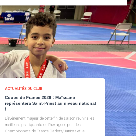
ACTUALITÉS DU CLUB
Coupe de France 2026 : Maïssane
représentera Saint-Priest au niveau national
!
L’événement majeur de cette fin de saison réunira les
meilleurs pratiquants de l’hexagone pour les
Championnats de France Cadets/Juniors et la